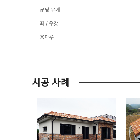
㎡당 무게
좌 / 우갓
용마루
시공 사례