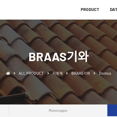
PRODUCT
DA
BRAAS기와
ALL PRODUCT
지붕재
BRAAS기와
Domus
Monocoppo