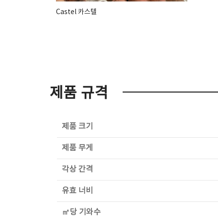
Castel 카스텔
제품 규격
제품 크기
제품 무게
각상 간격
유효 너비
㎡당 기와수