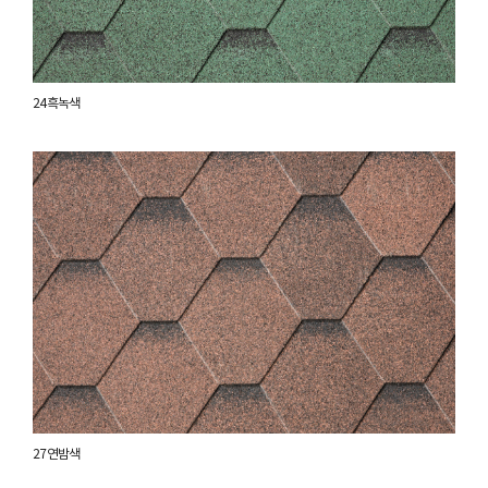
24 흑녹색
27 연밤색