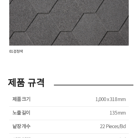
01 검정색
제품 규격
제품 크기
1,000 x 318 mm
노출 길이
135 mm
낱장 개수
22 Pieces/Bd