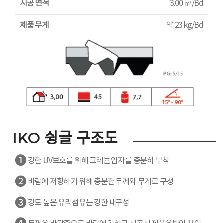
시공 면적
3.00 ㎡/Bd
제품 무게
약 23 kg/Bd
IKO 슁글 구조도
❶
강한 UV보호를 위해 그레뉼 입자를 충분히 부착
❷
바람에 저항하기 위해 충분한 두께와 무게로 구성
❸
강도 높은 유리섬유는 강한 내구성