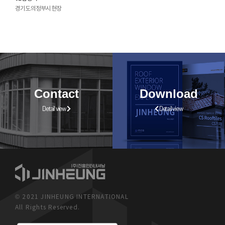
경기도 의정부시 현장
Contact
Download
Detail view
Detail view
© 2021 JINHEUNG INTERNATIONAL
All Rights Reserved.