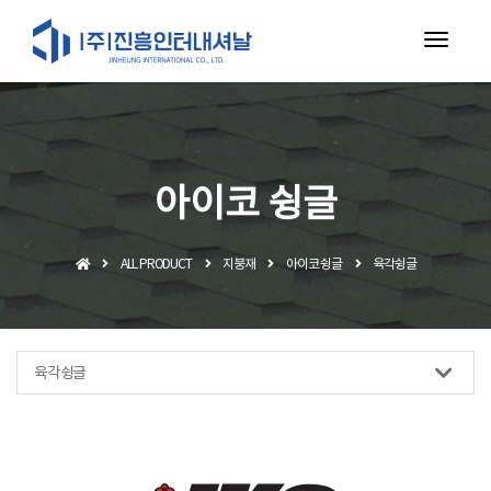
toggl
navig
아이코 슁글
ALL PRODUCT
지붕재
아이코 슁글
육각슁글
육각슁글