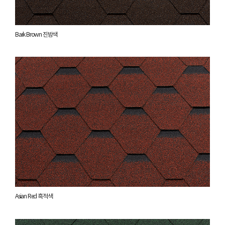
Bark Brown 진밤색
Asian Red 흑적색