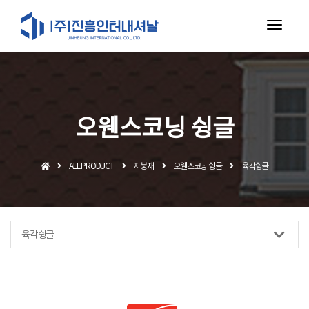
toggl
navig
오웬스코닝 슁글
ALL PRODUCT
지붕재
오웬스코닝 슁글
육각슁글
육각슁글