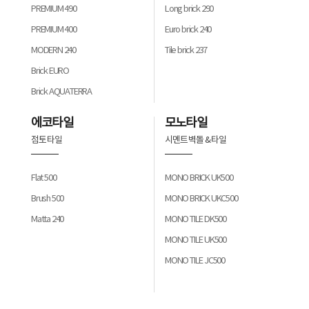
PREMIUM 490
Long brick 290
PREMIUM 400
Euro brick 240
MODERN 240
Tile brick 237
Brick EURO
Brick AQUATERRA
에코타일
모노타일
점토 타일
시멘트 벽돌 & 타일
Flat 500
MONO BRICK UK500
Brush 500
MONO BRICK UKC500
Matta 240
MONO TILE DK500
MONO TILE UK500
MONO TILE JC500