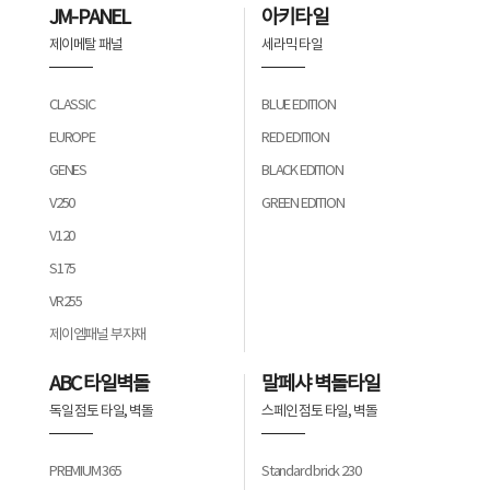
JM-PANEL
아키타일
제이메탈 패널
세라믹 타일
CLASSIC
BLUE EDITION
EUROPE
RED EDITION
GENES
BLACK EDITION
V250
GREEN EDITION
V120
S175
VR255
제이엠패널 부자재
ABC 타일벽돌
말페샤 벽돌타일
독일 점토 타일, 벽돌
스페인 점토 타일, 벽돌
PREMIUM 365
Standard brick 230