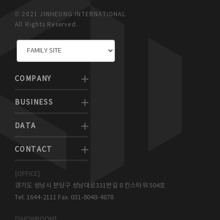
© 2021 JINHEUNG INTERNATIONAL
All Rights Reserved.
COMPANY
BUSINESS
DATA
CONTACT
[OFFICE]
경기도 성남시 분당구 성남대로331번길 8 킨스타워 504호
Tel. 1644-2111 Fax. 031-8048-4878
[SHOWROOM]