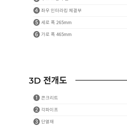
❹
좌우 인터라킹 체결부
❺
세로 폭 265mm
❻
가로 폭 465mm
3D 전개도
❶
콘크리트
❷
각파이프
❸
단열재