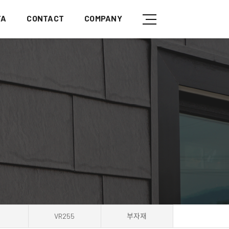
TA
CONTACT
COMPANY
VR255
부자재