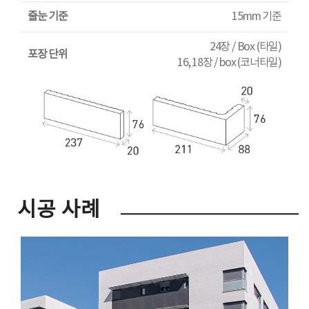
줄눈 기준
15mm 기준
24장 / Box (타일)
포장 단위
16, 18장 / box (코너타일)
시공 사례