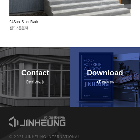
04 Sand Stone Black
샌드스톤블랙
Contact
Download
Detail view
Detail view
© 2021 JINHEUNG INTERNATIONAL