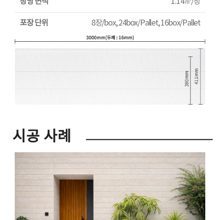
장당 면적
1.14㎡/장
포장 단위
8장/box, 24box/Pallet, 16box/Pallet
시공 사례