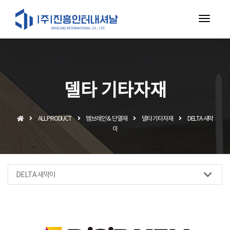
toggl
navig
델타 기타자재
ALL PRODUCT
멤브레인 & 단열재
델타 기타자재
DELTA 새막
이
DELTA 새막이