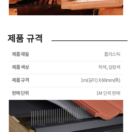
제품 규격
제품 재질
플라스틱
제품 색상
적색, 검정색
제품 규격
1m(길이) X 60mm(폭)
판매 단위
1M 단위 판매