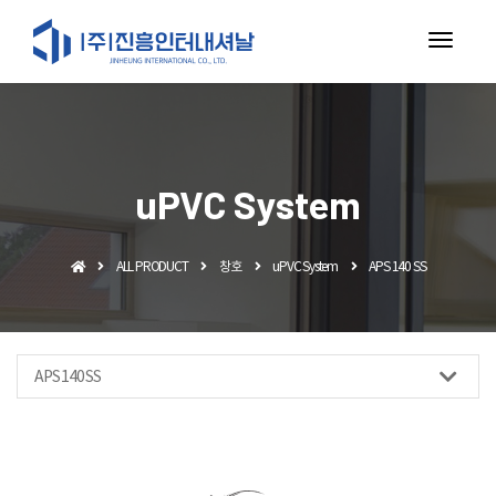
toggl
navig
uPVC System
ALL PRODUCT
창호
uPVC System
APS 140 SS
APS 140 SS