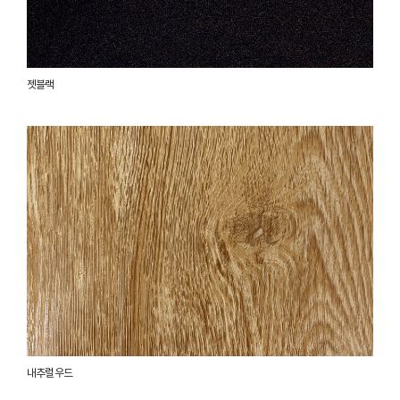
젯블랙
내추럴 우드