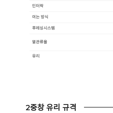
인터락
여는 방식
후레싱시스템
열관류율
유리
2중창 유리 규격