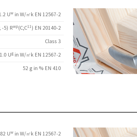
w
1.2 U
in W/㎡k EN 12567-2
wp
11
; -5) R
(C;C
) EN 20140-2
Class 3
g
1.0 U
in W/㎡k EN 12567-2
52 g in % EN 410
w
.82 U
in W/㎡k EN 12567-2