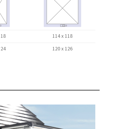
118
114 x 118
124
120 x 126