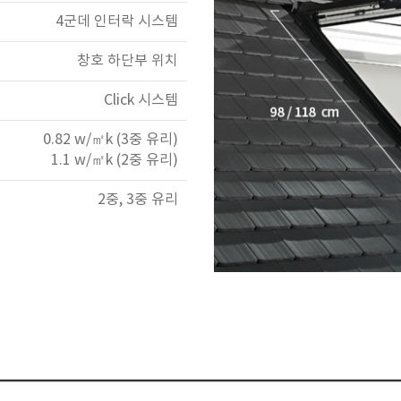
4군데 인터락 시스템
창호 하단부 위치
Click 시스템
0.82 w/㎡k (3중 유리)
1.1 w/㎡k (2중 유리)
2중, 3중 유리