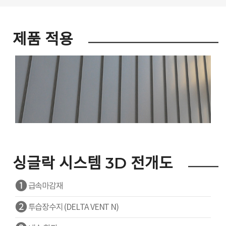
제품 적용
싱글락 시스템 3D 전개도
❶
급속마감재
❷
투습장수지 (DELTA VENT N)