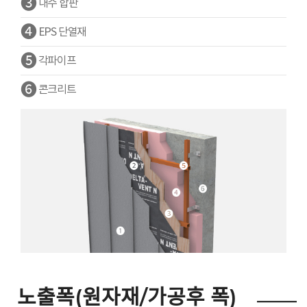
❸
내수 합판
❹
EPS 단열재
❺
각파이프
❻
콘크리트
노출폭(원자재/가공후 폭)