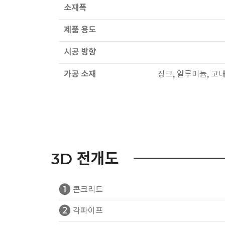
소재폭
제품 용도
시공 방향
가공 소재
징크, 알루미늄, 고
3D 전개도
❶
콘크리트
❷
각파이프