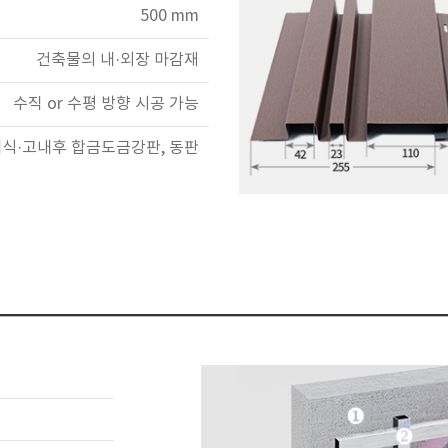
500 mm
건축물의 내·외장 마감재
수직 or 수평 방향 시공 가능
내식·고내후 합금도금강판, 동판