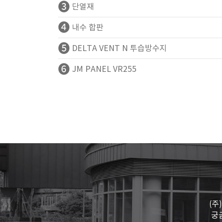
❸
단열재
❹
내수 합판
❺
DELTA VENT N 투습방수지
❻
JM PANEL VR255
(주
궁