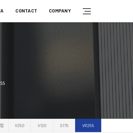
TA
CONTACT
COMPANY
55
유럽
V250
V120
S175
VR255