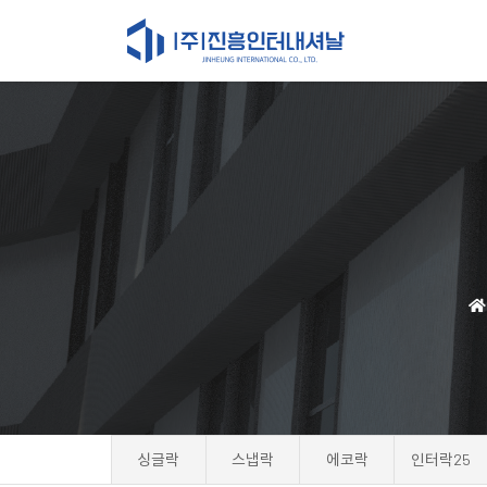
싱글락
스냅락
에코락
인터락25