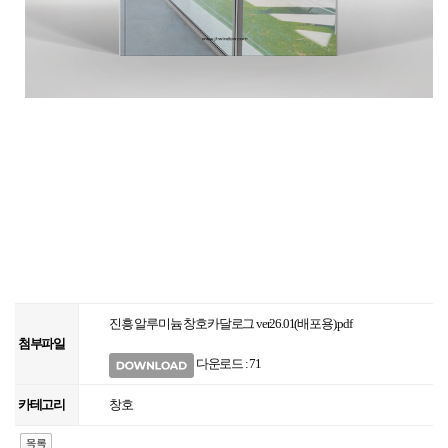
진흥 알루미늄 창호카달로그 ver26.01(배포용).pdf
첨부파일
다운로드 : 71
카테고리
창호